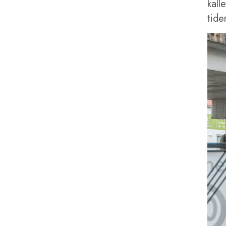
kall
tide