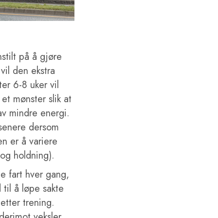
tilt på å gjøre
vil den ekstra
er 6-8 uker vil
et mønster slik at
v mindre energi.
m senere dersom
n er å variere
 og holdning).
 fart hver gang,
til å løpe sakte
 etter trening.
derimot veksler