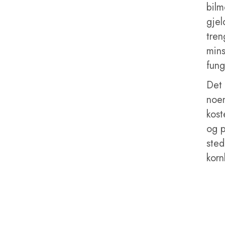
bilm
gjel
tren
mins
fung
Det 
noen
kost
og p
sted
korn