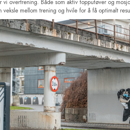
er vi overtrening. Både som aktiv topputøver og mosj
n veksle mellom trening og hvile for å få optimalt resu