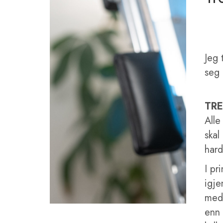
Jeg 
seg 
TRE
Alle
skal
hard
I pr
igje
med 
enn 