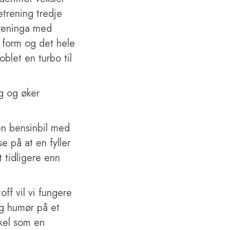
etrening tredje
 treninga med
e form og det hele
blet en turbo til
gg og øker
en bensinbil med
e på at en fyller
t tidligere enn
off vil vi fungere
g humør på et
nkel som en