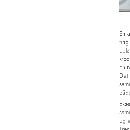
En a
ting
bela
krop
en n
Dett
samm
både
Ekse
samm
og e
Tren