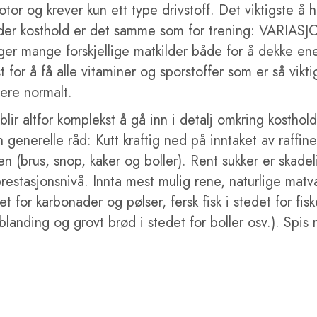
otor og krever kun ett type drivstoff. Det viktigste å 
der kosthold er det samme som for trening: VARIAS
ger mange forskjellige matkilder både for å dekke ene
t for å få alle vitaminer og sporstoffer som er så viktig
ere normalt.
blir altfor komplekst å gå inn i detalj omkring kosthol
 generelle råd: Kutt kraftig ned på inntaket av raffinert
en (brus, snop, kaker og boller). Rent sukker er skade
restasjonsnivå. Innta mest mulig rene, naturlige matvar
et for karbonader og pølser, fersk fisk i stedet for fisk
blanding og grovt brød i stedet for boller osv.). Spis 