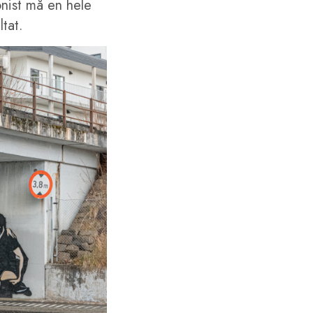
onist må en hele
ltat.