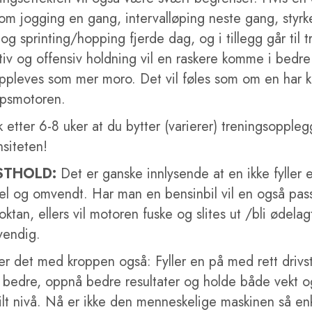
om jogging en gang, intervalløping neste gang, styrk
og sprinting/hopping fjerde dag, og i tillegg går til
tiv og offensiv holdning vil en raskere komme i bedr
oppleves som mer moro. Det vil føles som om en har ko
ppsmotoren.
 etter 6-8 uker at du bytter (varierer) treningsopple
nsiteten!
STHOLD:
Det er ganske innlysende at en ikke fyller 
el og omvendt. Har man en bensinbil vil en også pass
 oktan, ellers vil motoren fuske og slites ut /bli ødelag
vendig.
 er det med kroppen også: Fyller en på med rett drivst
bedre, oppnå bedre resultater og holde både vekt o
ilt nivå. Nå er ikke den menneskelige maskinen så e