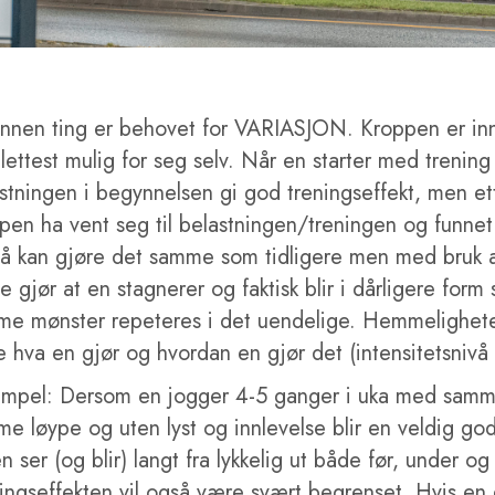
nnen ting er behovet for VARIASJON. Kroppen er inns
 lettest mulig for seg selv. Når en starter med trening 
stningen i begynnelsen gi god treningseffekt, men ett
pen ha vent seg til belastningen/treningen og funnet 
å kan gjøre det samme som tidligere men med bruk a
e gjør at en stagnerer og faktisk blir i dårligere for
e mønster repeteres i det uendelige. Hemmelighete
 hva en gjør og hvordan en gjør det (intensitetsnivå
mpel: Dersom en jogger 4-5 ganger i uka med samme
e løype og uten lyst og innlevelse blir en veldig god 
n ser (og blir) langt fra lykkelig ut både før, under og
ingseffekten vil også være svært begrenset. Hvis en 