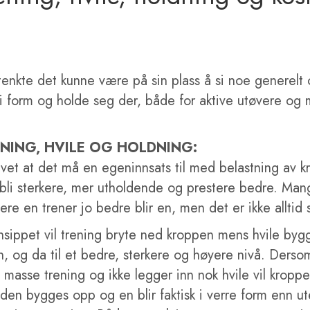
tenkte det kunne være på sin plass å si noe generel
i form og holde seg der, både for aktive utøvere og 
NING, HVILE OG HOLDNING:
 vet at det må en egeninnsats til med belastning av k
 bli sterkere, mer utholdende og prestere bedre. Mang
ere en trener jo bedre blir en, men det er ikke alltid s
insippet vil trening bryte ned kroppen mens hvile by
n, og da til et bedre, sterkere og høyere nivå. Derso
masse trening og ikke legger inn nok hvile vil kropp
den bygges opp og en blir faktisk i verre form enn ut