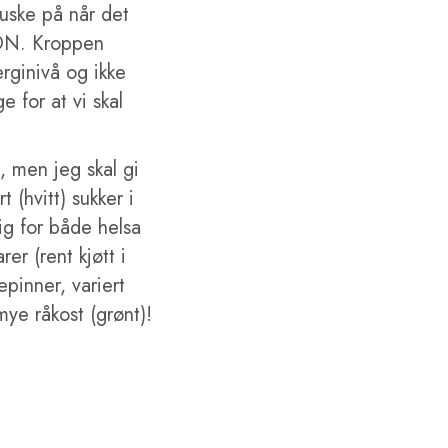
huske på når det
JON. Kroppen
rginivå og ikke
e for at vi skal
d, men jeg skal gi
 (hvitt) sukker i
lig for både helsa
er (rent kjøtt i
epinner, variert
mye råkost (grønt)!