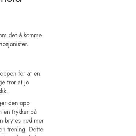
t om det å komme
mosjonister.
roppen for at en
e tror at jo
lik.
gger den opp
m en trykker på
en brytes ned mer
en trening. Dette