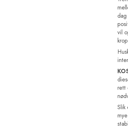
mell
dag 
posi
vil 
kro
Husk
inte
KO
dies
rett
nød
Slik
mye 
stab